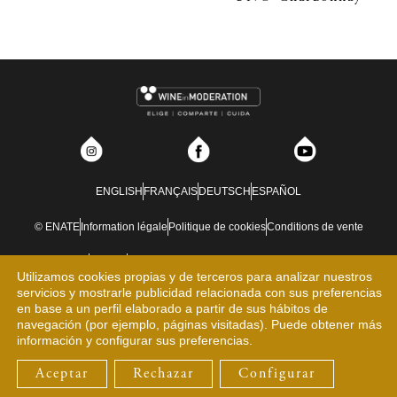
ENGLISH
FRANÇAIS
DEUTSCH
ESPAÑOL
© ENATE
Information légale
Politique de cookies
Conditions de vente
Blog
Contact
Formulaire de rétractation d'achat en ligne
Utilizamos cookies propias y de terceros para analizar nuestros
servicios y mostrarle publicidad relacionada con sus preferencias
Canal de signalement
Projet d'Investissement en Économie Circulaire
en base a un perfil elaborado a partir de sus hábitos de
navegación (por ejemplo, páginas visitadas). Puede obtener más
MON COMPTE
información y configurar sus preferencias.
Aceptar
Rechazar
Configurar
RÉSERVATIONS