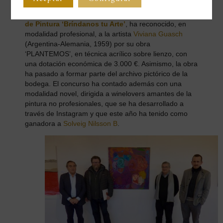
jóvenes creadores como con otros de dilatada
trayectoria. En 2017, esta iniciativa, bajo el
Concurso
de Pintura ‘Bríndanos tu Arte’
, ha reconocido, en
modalidad profesional, a la artista
Viviana Guasch
(Argentina-Alemania, 1959) por su obra
‘PLANTEMOS’, en técnica acrílico sobre lienzo, con
una dotación económica de 3.000 €. Asimismo, la obra
ha pasado a formar parte del archivo pictórico de la
bodega. El concurso ha contado además con una
modalidad novel, dirigida a winelovers amantes de la
pintura no profesionales, que se ha desarrollado a
través de Instagram y que este año ha tenido como
ganadora a
Solveig Nilsson B
.