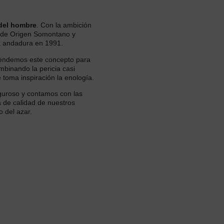
 del hombre
. Con la ambición
n de Origen Somontano y
ra andadura en 1991.
tendemos este concepto para
mbinando la pericia casi
 toma inspiración la enología.
guroso y contamos con las
 de calidad de nuestros
 del azar.