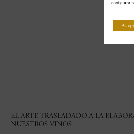
configurar s
Acep
EL ARTE TRASLADADO A LA ELABO
NUESTROS VINOS