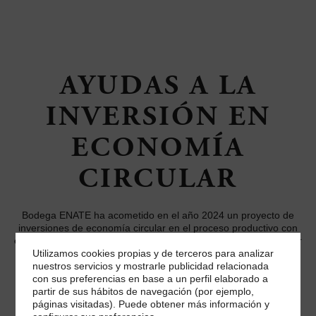
AYUDAS A LA
INVERSIÓN EN
ECONOMÍA
CIRCULAR
Bodega ENATE ha acometido en el año 2024 un proyecto de
inversiones de economía circular en el proceso productivo con
el objetivo de fomentar la transición hacia una economía circular
y eficiente en el uso de los recursos. Este proyecto ha sido
Utilizamos cookies propias y de terceros para analizar
financiado por la Unión Europea y el Gobierno de Aragón.
nuestros servicios y mostrarle publicidad relacionada
con sus preferencias en base a un perfil elaborado a
Inversión subvencionable: 172.832,40 €
partir de sus hábitos de navegación (por ejemplo,
páginas visitadas). Puede obtener más información y
Subvención concedida: 69.132,96 €