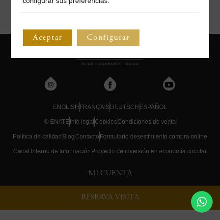
configurar sus preferencias.
Aceptar
Configurar
ENGLISH
FRANÇAIS
DEUTSCH
ESPAÑOL
© ENATE
Info legal
Cookies
Condiciones de venta
Política de calidad
Blog
Contacto
Formulario desestimiento compra online
Canal Interno de Información
Proyecto de inversión en economía circular
MI CUENTA
RESERVA VISITA