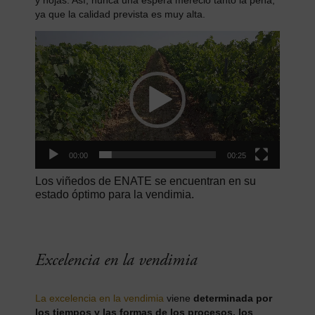
y hojas. Así, nunca una espera mereció tanto la pena,
ya que la calidad prevista es muy alta.
Reproductor
de
vídeo
00:00
00:25
Los viñedos de ENATE se encuentran en su
estado óptimo para la vendimia.
Excelencia en la vendimia
La excelencia en la vendimia
viene
determinada por
los tiempos y las formas de los procesos, los