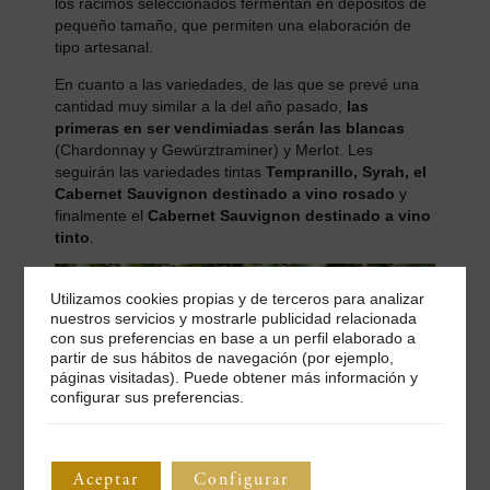
los racimos seleccionados fermentan en depósitos de
pequeño tamaño, que permiten una elaboración de
tipo artesanal.
En cuanto a las variedades, de las que se prevé una
cantidad muy similar a la del año pasado,
las
primeras en ser vendimiadas serán las blancas
(Chardonnay y Gewürztraminer) y Merlot. Les
seguirán las variedades tintas
Tempranillo, Syrah, el
Cabernet Sauvignon
destinado a vino rosado
y
finalmente el
Cabernet Sauvignon destinado a vino
tinto
.
Utilizamos cookies propias y de terceros para analizar
nuestros servicios y mostrarle publicidad relacionada
con sus preferencias en base a un perfil elaborado a
partir de sus hábitos de navegación (por ejemplo,
páginas visitadas). Puede obtener más información y
configurar sus preferencias.
Aceptar
Configurar