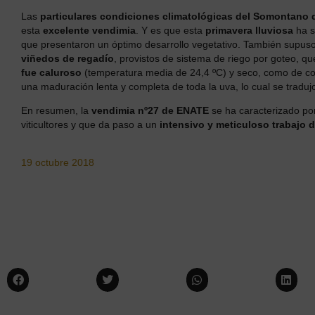
Las
particulares condiciones climatológicas del Somontano d
esta
excelente vendimia
. Y es que esta
primavera lluviosa
ha s
que presentaron un óptimo desarrollo vegetativo. También supu
viñedos de regadío
, provistos de sistema de riego por goteo, q
fue caluroso
(temperatura media de 24,4 ºC) y seco, como de co
una maduración lenta y completa de toda la uva, lo cual se traduj
En resumen, la
vendimia nº27 de
ENATE
se ha caracterizado po
viticultores y que da paso a un
intensivo y meticuloso trabajo 
19 octubre 2018