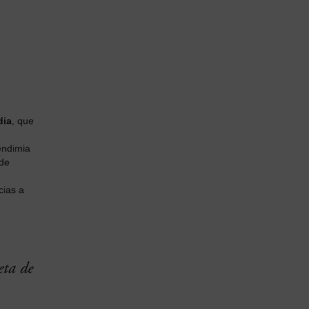
dia
, que
endimia
 de
cias a
eta de