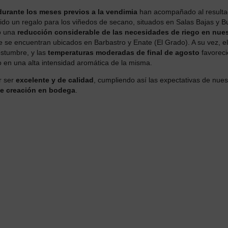
urante los meses previos a la vendimia
han acompañado al resulta
ido un regalo para los viñedos de secano, situados en Salas Bajas y B
so una
reducción considerable de las necesidades de riego en nue
ue se encuentran ubicados en Barbastro y Enate (El Grado). A su vez, e
stumbre, y las
temperaturas moderadas de final de agosto
favoreci
o en una alta intensidad aromática de la misma.
r ser
excelente y de calidad
, cumpliendo así las expectativas de nues
de creación en bodega
.