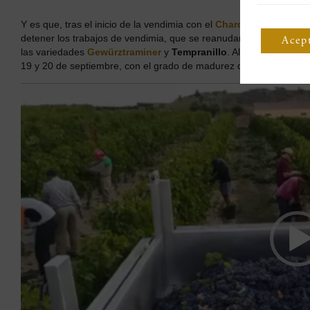
Y es que, tras el inicio de la vendimia con el
Chardonnay
y el
Mer
detener los trabajos de vendimia, que se reanudaron seis días má
Acep
las variedades
Gewürztraminer
y
Tempranillo
. Algo más tarde, le
19 y 20 de septiembre, con el grado de madurez deseado para est
Reproductor
de
vídeo