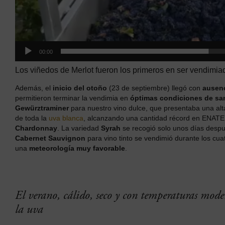
00:00
Los viñedos de Merlot fueron los primeros en ser vendimia
Además, el
inicio del otoño
(23 de septiembre) llegó con
ausenc
permitieron terminar la vendimia en
óptimas condiciones de sa
Gewürztraminer
para nuestro vino dulce, que presentaba una alt
de toda la
uva blanca
, alcanzando una cantidad récord en ENATE 
Chardonnay
. La variedad
Syrah
se recogió solo unos días despué
Cabernet Sauvignon
para vino tinto se vendimió durante los cu
una
meteorología muy favorable
.
El verano, cálido, seco y con temperaturas mod
la uva