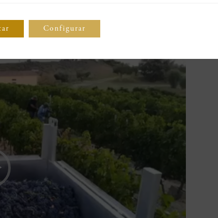
lot
, la lluvia del 4 de septiembre por la noche (15 mm en Barbastro) o
s tarde. Fue entonces, el 10 de septiembre, cuando se reinició la ven
tar
Configurar
 llegó el turno al
Cabernet Sauvignon
para rosado, que se vendimió l
e tipo de vino.