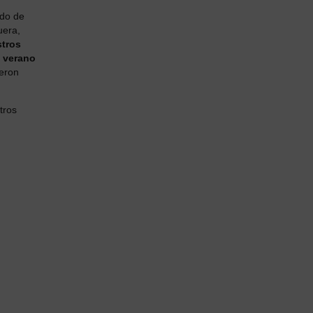
do de
uera,
stros
l
verano
eron
tros