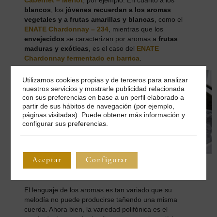
Cabernet – Merlot
, por ejemplo. En cuanto a los
blancos
, los
jóvenes recuerdan a los aromas
vegetales y a frutas amarillas y blancas
, como el
ENATE Chardonnay – 234
, mientras que los
envejecidos
se caracterizan por aromas a
frutas
maduras y exóticas
, es el caso del
ENATE
Chardonnay fermentado en barrica
.
Utilizamos cookies propias y de terceros para analizar
nuestros servicios y mostrarle publicidad relacionada
con sus preferencias en base a un perfil elaborado a
partir de sus hábitos de navegación (por ejemplo,
páginas visitadas). Puede obtener más información y
configurar sus preferencias.
Aceptar
Configurar
ENATE Chardonnay 234. Aromas a fruta
amarilla.
El lenguaje de los aromas es tan variado que su
melodía no puede producirse tañendo una misma
cuerda. Ahora bien, la variedad polifónica es el