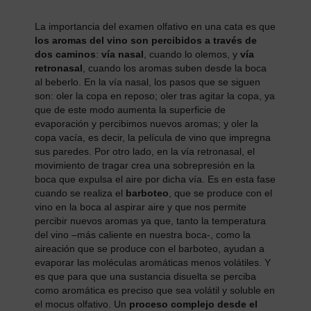
La importancia del examen olfativo en una cata es que
los aromas del vino son percibidos a través de
dos caminos
:
vía nasal
, cuando lo olemos, y
vía
retronasal
, cuando los aromas suben desde la boca
al beberlo. En la vía nasal, los pasos que se siguen
son: oler la copa en reposo; oler tras agitar la copa, ya
que de este modo aumenta la superficie de
evaporación y percibimos nuevos aromas; y oler la
copa vacía, es decir, la película de vino que impregna
sus paredes. Por otro lado, en la vía retronasal, el
movimiento de tragar crea una sobrepresión en la
boca que expulsa el aire por dicha vía. Es en esta fase
cuando se realiza el
barboteo
, que se produce con el
vino en la boca al aspirar aire y que nos permite
percibir nuevos aromas ya que, tanto la temperatura
del vino –más caliente en nuestra boca-, como la
aireación que se produce con el barboteo, ayudan a
evaporar las moléculas aromáticas menos volátiles. Y
es que para que una sustancia disuelta se perciba
como aromática es preciso que sea volátil y soluble en
el mocus olfativo. Un
proceso complejo desde el