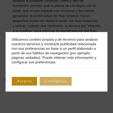
adaptar a cualquier variedad, clima y tipo de
formación: permitir que la planta se ramifique con la
edad, que ocupe espacio con el tronco y las ramas;
garantizar la continuidad del flujo linfático; hacer
pequeños cortes en madera joven, no muy invasivos;
y utilizar, cuando sea necesario, la técnica del “respeto
a la madera” para eliminar la deshidratación del flujo
principal de savia.
Utilizamos cookies propias y de terceros para analizar
nuestros servicios y mostrarle publicidad relacionada
con sus preferencias en base a un perfil elaborado a
22 diciembre 2022
partir de sus hábitos de navegación (por ejemplo,
páginas visitadas). Puede obtener más información y
configurar sus preferencias.
Aceptar
Configurar