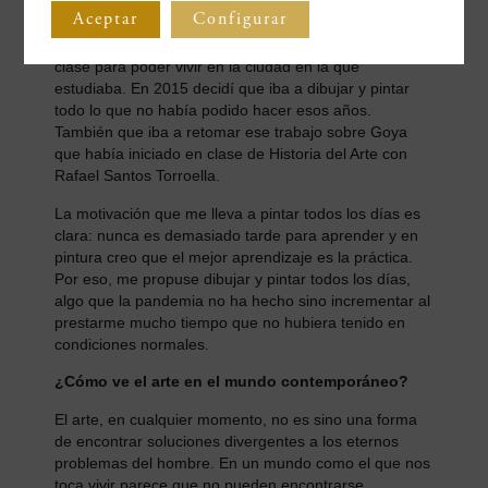
pendientes desde mi paso por la Escuela Superior de
Aceptar
Configurar
Bellas Artes de San Jorge en Barcelona. Un paso que
tuvo que ser demasiado rápido ya que tenía que dar
clase para poder vivir en la ciudad en la que
estudiaba. En 2015 decidí que iba a dibujar y pintar
todo lo que no había podido hacer esos años.
También que iba a retomar ese trabajo sobre Goya
que había iniciado en clase de Historia del Arte con
Rafael Santos Torroella.
La motivación que me lleva a pintar todos los días es
clara: nunca es demasiado tarde para aprender y en
pintura creo que el mejor aprendizaje es la práctica.
Por eso, me propuse dibujar y pintar todos los días,
algo que la pandemia no ha hecho sino incrementar al
prestarme mucho tiempo que no hubiera tenido en
condiciones normales.
¿Cómo ve el arte en el mundo contemporáneo?
El arte, en cualquier momento, no es sino una forma
de encontrar soluciones divergentes a los eternos
problemas del hombre. En un mundo como el que nos
toca vivir parece que no pueden encontrarse