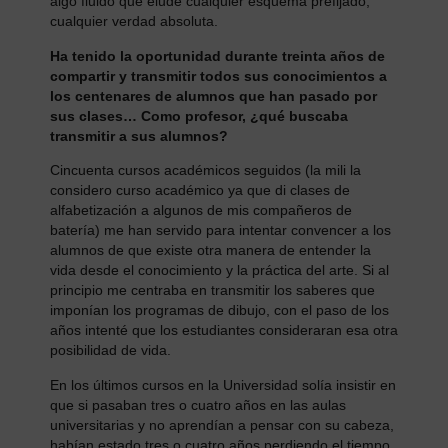
algo fluido que elude cualquier esquema prefijado,
cualquier verdad absoluta.
Ha
tenido la oportunidad durante treinta años de
compartir y transmitir
todos sus conocimientos
a
los centenares de alumnos que han pasado por
sus clases… Como profesor, ¿qué buscaba
transmitir a sus alumnos?
Cincuenta cursos académicos seguidos (la mili la
considero curso académico ya que di clases de
alfabetización a algunos de mis compañeros de
batería) me han servido para intentar convencer a los
alumnos de que existe otra manera de entender la
vida desde el conocimiento y la práctica del arte. Si al
principio me centraba en transmitir los saberes que
imponían los programas de dibujo, con el paso de los
años intenté que los estudiantes consideraran esa otra
posibilidad de vida.
En los últimos cursos en la Universidad solía insistir en
que si pasaban tres o cuatro años en las aulas
universitarias y no aprendían a pensar con su cabeza,
habían estado tres o cuatro años perdiendo el tiempo.