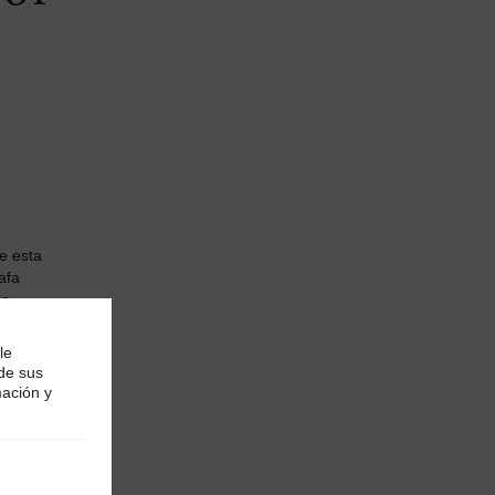
de esta
afa
lo
le
lerías y
 de sus
ta de
mación y
 su obra