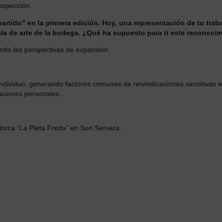
ospección.
rtido” en la primera edición. Hoy, una representación de tu trab
sala de arte de la bodega. ¿Qué ha supuesto para ti este reconoci
ando las perspectivas de expansión.
dividuo, generando factores comunes de reivindicaciones sensitivas e
aciones personales.
lorca “La Pleta Freda” en Son Servera.