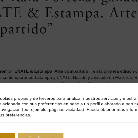
ATE & Estampa. Arte
partido”
 Premio
“ENATE & Estampa. Arte compartido”
, en la primera edición 
arte contemporáneo Estampa y ENATE. Nacido y afincado en Mallorca, R
 geometría destacan en todas sus obras, entendidas como la conexión de 
bstracción y figuración.
ookies propias y de terceros para analizar nuestros servicios y mostrar
 realizado numerosas exposiciones nacionales e internacionales en ga
elacionada con sus preferencias en base a un perfil elaborado a partir
ocerse en nuestra bodega y una de sus obras se disfruta en la etique
navegación (por ejemplo, páginas visitadas). Puede obtener más infor
ería. Conversamos con Rafa Forteza y esto es lo que nos cuenta sobre
us preferencias.