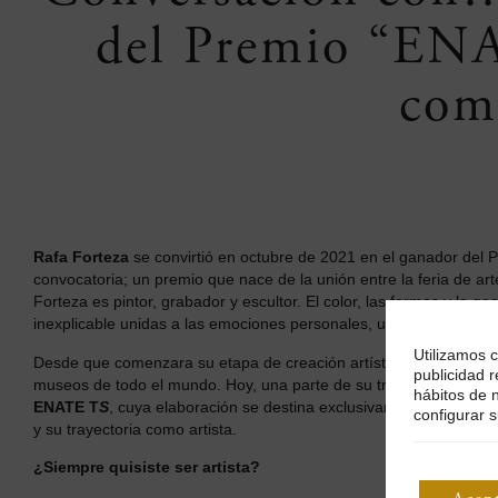
del Premio “EN
com
Rafa Forteza
se convirtió en octubre de 2021 en el ganador del
convocatoria; un premio que nace de la unión entre la feria de 
Forteza es pintor, grabador y escultor. El color, las formas y la
inexplicable unidas a las emociones personales, un diálogo entre a
Utilizamos c
Desde que comenzara su etapa de creación artística en los 80, ha
publicidad r
museos de todo el mundo. Hoy, una parte de su trabajo puede con
hábitos de 
ENATE T
S
, cuya elaboración se destina exclusivamente a hostel
configurar s
y su trayectoria como artista.
¿Siempre quisiste ser artista?