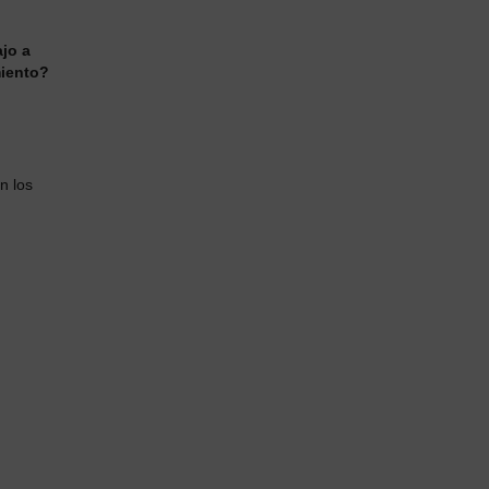
ajo a
miento?
n los