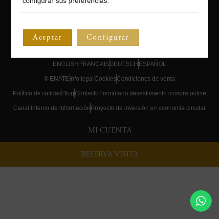
configurar sus preferencias.
Aceptar
Configurar
ENGLISH
FRANÇAIS
DEUTSCH
ESPAÑOL
© ENATE
Info legal
Cookies
Condiciones de venta
Política de calidad
Blog
Contacto
Formulario desestimiento compra online
Canal Interno de Información
Proyecto de inversión en economía circular
MI CUENTA
RESERVA VISITA