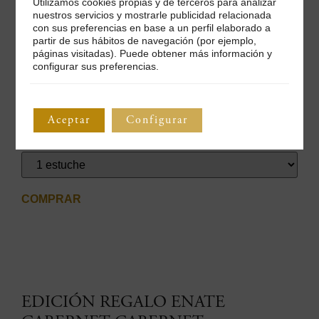
Utilizamos cookies propias y de terceros para analizar
nuestros servicios y mostrarle publicidad relacionada
con sus preferencias en base a un perfil elaborado a
partir de sus hábitos de navegación (por ejemplo,
Esta edición especial para regalar incluye
dos botellas de
páginas visitadas). Puede obtener más información y
ENATE Merlot-Merlot 2023
con bolsa de regalo de asas de
configurar sus preferencias.
cuero. Todo ello, en un estuche de diseño único.
Precio: 51€
(
IVA y transporte incluidos
).
Aceptar
Configurar
Unidades limitadas hasta fin de existencias.
COMPRAR
EDICIÓN REGALO ENATE