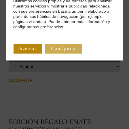
Utilizamos cookies propias y de terceros para analizar
nuestros servicios y mostrarle publicidad relacionada
con sus preferencias en base a un perfil elaborado a
partir de sus hábitos de navegación (por ejemplo,
Esta edición especial para regalar incluye
dos botellas de
páginas visitadas). Puede obtener más información y
ENATE Merlot-Merlot 2023
con bolsa de regalo de asas de
configurar sus preferencias.
cuero. Todo ello, en un estuche de diseño único.
Precio: 51€
(
IVA y transporte incluidos
).
Aceptar
Configurar
Unidades limitadas hasta fin de existencias.
COMPRAR
EDICIÓN REGALO ENATE