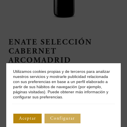
ENATE SELECCIÓN
CABERNET
ARCOMADRID
Utilizamos cookies propias y de terceros para analizar
Edición limitada ENATE y ARCOmadrid2026
nuestros servicios y mostrarle publicidad relacionada
con sus preferencias en base a un perfil elaborado a
En su compromiso con la cultura y el arte contemporáneo,
partir de sus hábitos de navegación (por ejemplo,
ENATE se une a ARCOmadrid para otorgar el III Premio
páginas visitadas). Puede obtener más información y
ENATE – ARCOmadrid 2026, a Luis Gordillo, figura referente
configurar sus preferencias.
en el panorama artístico contemporáneo español.
ENATE ha elegido este vino, elaborado a partir de una
selección de las mejores uvas de cabernet sauvignon, y lo
Aceptar
Configurar
ha etiquetado en una edición limitada y coleccionable de
1.000 botellas numeradas
.