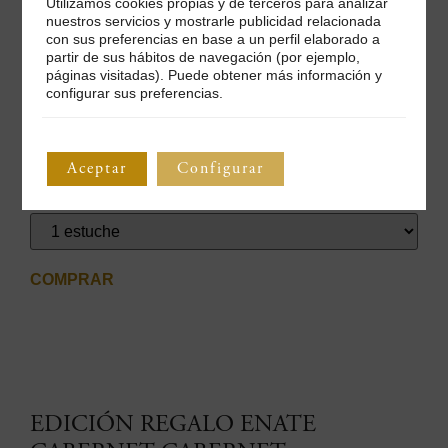
Utilizamos cookies propias y de terceros para analizar
nuestros servicios y mostrarle publicidad relacionada
con sus preferencias en base a un perfil elaborado a
partir de sus hábitos de navegación (por ejemplo,
Esta edición especial para regalar incluye
dos botellas de
páginas visitadas). Puede obtener más información y
ENATE Merlot-Merlot 2023
con bolsa de regalo de asas de
configurar sus preferencias.
cuero. Todo ello, en un estuche de diseño único.
Precio: 51€
(
IVA y transporte incluidos
).
Aceptar
Configurar
Unidades limitadas hasta fin de existencias.
COMPRAR
EDICIÓN REGALO ENATE