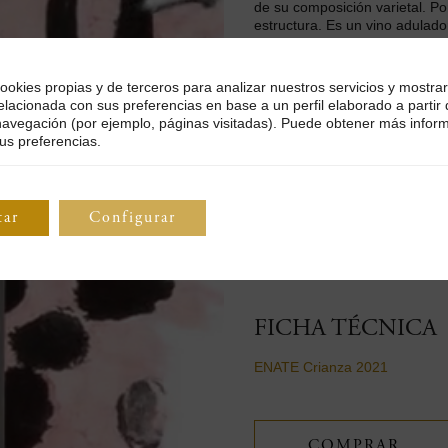
de su composición varietal. Po
estructura. Es un vino adulado
con la delicadeza.
ookies propias y de terceros para analizar nuestros servicios y mostrar
MARIDAJE
elacionada con sus preferencias en base a un perfil elaborado a partir
navegación (por ejemplo, páginas visitadas). Puede obtener más infor
us preferencias.
Realza los ahumados, carnes,
costillas de cerdo horneadas c
tar
Configurar
ETIQUETA
Original para ENATE del artista
FICHA TÉCNICA
ENATE Crianza 2021
COMPRAR