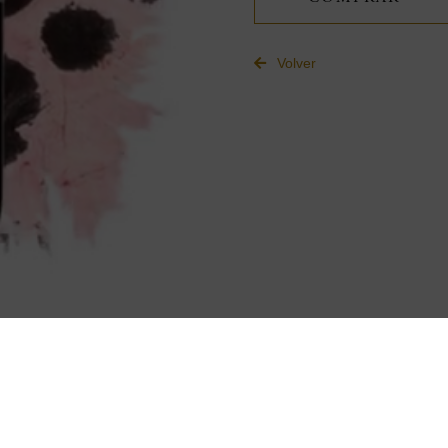
Volver
ENGLISH
FRANÇAIS
DEUTSC
© ENATE
Info legal
Cookies
Condici