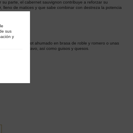
r su parte, el cabernet sauvignon contribuye a reforzar su
r, lleno de matices y que sabe combinar con destreza la potencia
le
 de sus
mación y
 como un entrecot ahumado en brasa de roble y romero o unas
on infusión de clavo, así como guisos y quesos.
 Víctor Mira.