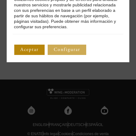
PARTICIPAR
nuestros servicios y mostrarle publicidad relacionada
con sus preferencias en base a un perfil elaborado a
partir de sus hábitos de navegación (por ejemplo,
páginas visitadas). Puede obtener más información y
configurar sus preferencias.
Recuerda que realizaremos el sorteo el 22 de diciembre de
2021.
Aceptar
Configurar
ENGLISH
FRANÇAIS
DEUTSCH
ESPAÑOL
© ENATE
Info legal
Cookies
Condiciones de venta