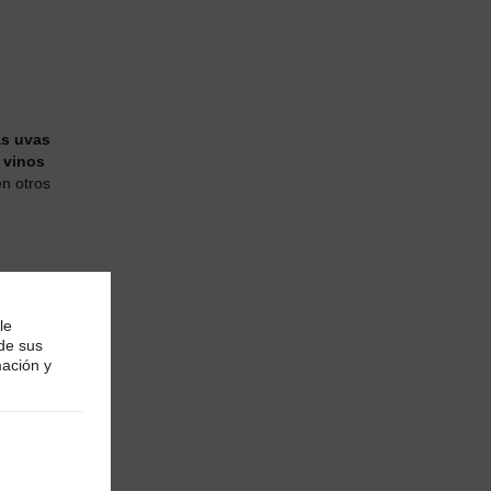
as uvas
s
vinos
n otros
le
 de sus
mación y
rias.
alérgico,
os
ares y