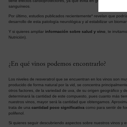
tiene efectos cardioprotectores, ya que evita en gran medida la f
sanguíneos.
Por último, estudios publicados recientemente* revelan que podría
desarrollo de esta patología neurológica y al estabilizar un bio
Y si quieres ampliar
información sobre salud y vino
, te invitam
Nutrición).
¿En qué vinos podemos encontrarlo?
Los niveles de resveratrol que se encuentran en los vinos son mu
producido de forma natural por la vid, se concentra principalmente
otros factores, de la variedad de uva, de su origen geográfico y 
determinará la cantidad de este compuesto, pues cuanto más tiem
nuestros vinos, mayor será la cantidad que obtengamos. Aproximad
trata de una
cantidad poco significativa
como para sentir de for
polifenol.
Si quieres seguir descubriendo aspectos sobre nuestros vinos y