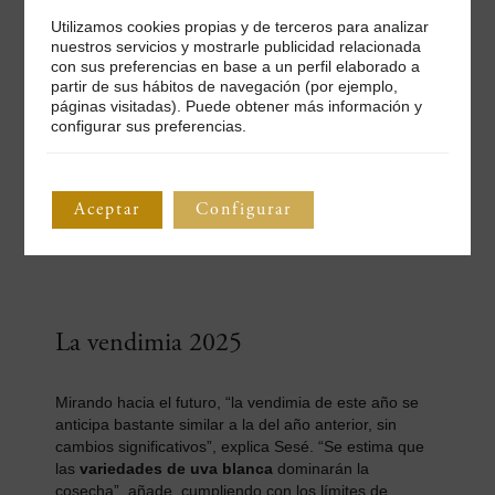
plagas, sino que también se crea un hábitat para
Utilizamos cookies propias y de terceros para analizar
especies que protegen los cultivos, favoreciendo así la
nuestros servicios y mostrarle publicidad relacionada
salud general de los viñedos”, argumenta Sesé.
con sus preferencias en base a un perfil elaborado a
partir de sus hábitos de navegación (por ejemplo,
páginas visitadas). Puede obtener más información y
configurar sus preferencias.
Aceptar
Configurar
La vendimia 2025
Mirando hacia el futuro, “la vendimia de este año se
anticipa bastante similar a la del año anterior, sin
cambios significativos”, explica Sesé. “Se estima que
las
variedades de uva blanca
dominarán la
cosecha”, añade, cumpliendo con los límites de