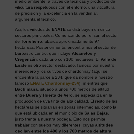
medio ambiente, a través de técnicas y productos de
viticultura respetuosos con el entorno, una viticultura
de precisión y la excelencia en la vendimia”,
argumenta el técnico.
Así, los viñedos de
ENATE
se distribuyen en cinco
sectores principales. Comenzando por el sur, el sector
de
Torrefierro
, abarca aproximadamente 97
hectáreas. Posteriormente, encontramos el sector de
Barbastro centro, que incluye
Alcanetos y
Cregenzán
, cada uno con 100 hectáreas. El
Valle de
Enate
es otro sector destacado, famoso por nuestro
merendero y los cultivos de chardonnay (aquí se
encuentra la parcela 234, que da nombre a nuestro
famoso
ENATE Chardonnay-234
), mientras que
Bachimaña
, situado a unos 700 metros de altitud
entre
Buera y Huerta de Vero
, se especializa en la
producción de uva tinta de alta calidad. El resto de las
hectáreas se situarían en zonas intermedias, como la
que está ubicada en el municipio de
Salas Bajas
,
justo frente a nuestra bodega. Esto nos permite
trabajar con suelos muy diferentes, cuyas
altitudes
oscilan entre los 400 y los 700 metros de altura
.