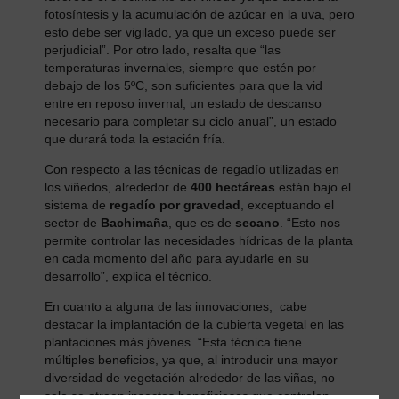
fotosíntesis y la acumulación de azúcar en la uva, pero
esto debe ser vigilado, ya que un exceso puede ser
perjudicial”. Por otro lado, resalta que “las
temperaturas invernales, siempre que estén por
debajo de los 5ºC, son suficientes para que la vid
entre en reposo invernal, un estado de descanso
necesario para completar su ciclo anual”, un estado
que durará toda la estación fría.
Con respecto a las técnicas de regadío utilizadas en
los viñedos, alrededor de
400 hectáreas
están bajo el
sistema de
regadío por gravedad
, exceptuando el
sector de
Bachimaña
, que es de
secano
. “Esto nos
permite controlar las necesidades hídricas de la planta
en cada momento del año para ayudarle en su
desarrollo”, explica el técnico.
En cuanto a alguna de las innovaciones, cabe
destacar la implantación de la cubierta vegetal en las
plantaciones más jóvenes. “Esta técnica tiene
múltiples beneficios, ya que, al introducir una mayor
diversidad de vegetación alrededor de las viñas, no
solo se atraen insectos beneficiosos que controlan