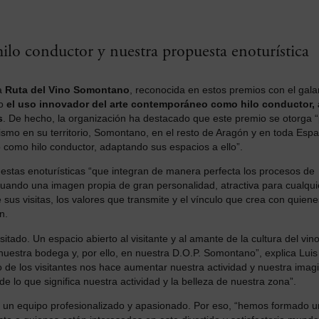
hilo conductor y nuestra propuesta enoturística
la
Ruta del Vino Somontano
, reconocida en estos premios con el gala
do
el uso innovador del arte contemporáneo como hilo conductor, 
s
. De hecho, la organización ha destacado que este premio se otorga “
ismo en su territorio, Somontano, en el resto de Aragón y en toda Espa
 como hilo conductor, adaptando sus espacios a ello”.
estas enoturísticas “que integran de manera perfecta los procesos de
aguando una imagen propia de gran personalidad, atractiva para cualqui
 sus visitas, los valores que transmite y el vínculo que crea con quiene
n.
tado. Un espacio abierto al visitante y al amante de la cultura del vino
estra bodega y, por ello, en nuestra D.O.P. Somontano”, explica Luis
 de los visitantes nos hace aumentar nuestra actividad y nuestra imag
de lo que significa nuestra actividad y la belleza de nuestra zona”.
 un equipo profesionalizado y apasionado. Por eso, “hemos formado u