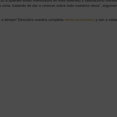
to a quienes están interesados en este divertido y satisfactorio mundo
la zona, tratando de dar a conocer sobre todo nuestros vinos”, argumen
ás a tiempo! Descubre nuestra completa
oferta enoturística
y ven a visit