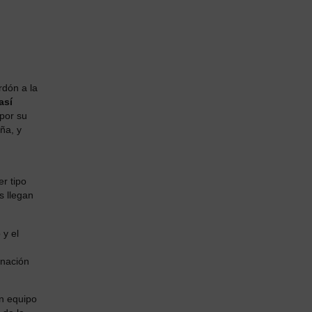
rdón a la
así
por su
ña, y
er tipo
s llegan
 y el
inación
n equipo