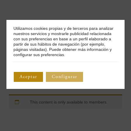
Utilizamos cookies propias y de terceros para analizar
nuestros servicios y mostrarle publicidad relacionada
con sus preferencias en base a un perfil elaborado a
partir de sus hábitos de navegación (por ejemplo,
páginas visitadas). Puede obtener más información y
configurar sus preferencias.
Esperamos que disfrute de esta experiencia en la que será
guiado por nuestro director técnico, Jesús Artajona. Durante
la cata, podrá seguir paso a paso la cata vertical de dos
añadas destacadas de nuestro ENATE Gewürztraminer:
Aceptar
Configurar
2019 y 2017. Además, en esta experiencia descubrirá
ENATE Rosado 2019 y por qué es uno de los vinos […]
This content is only available to members.