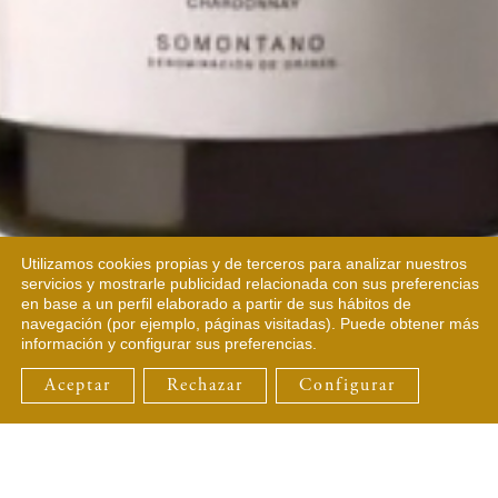
Utilizamos cookies propias y de terceros para analizar nuestros
servicios y mostrarle publicidad relacionada con sus preferencias
en base a un perfil elaborado a partir de sus hábitos de
navegación (por ejemplo, páginas visitadas). Puede obtener más
información y configurar sus preferencias.
Aceptar
Rechazar
Configurar