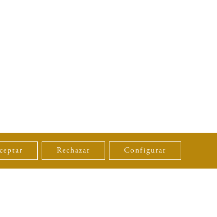
ceptar
Rechazar
Configurar
MEIN BENUTZERKONTO
H
ESPAÑOL