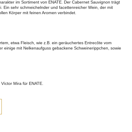
harakter im Sortiment von ENATE. Der Cabernet Sauvignon trägt
ei. Ein sehr schmeichelnder und facettenreicher Wein, der mit
llen Körper mit feinen Aromen verbindet.
tem, etwa Fleisch, wie z.B. ein geräuchertes Entrecôte vom
der einige mit Nelkenaufguss gebackene Schweinerippchen, sowie
 Víctor Mira für ENATE.